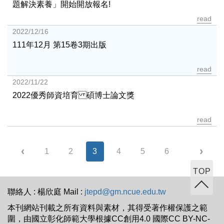
題解決素養」開始開放報名!
read
2022/12/16
111年12月 第15卷3期出版
read
2022/11/22
2022優秀師資培育 碩博士論文獎
read
‹
›
1
2
3
4
5
6
7
8
TOP
聯絡人 : 楊欣庭 Mail :
jtepd@gm.ncue.edu.tw
本刊網站刊載之所有資料與素材，其得受著作權保護之範
圍，由國立彰化師範大學根據CC創用4.0 國際CC BY-NC-