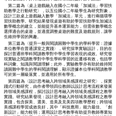
第二篇為〈桌上遊戲融入在國小二年級「加減法」學習扶
助教學之行動研究〉，以五位國小二年級學生為研究對象，
設計三款桌上遊戲融入數學「加減法」單元，進行兩循環學
習扶助教學。研究結果發現桌遊有助於學習扶助學生加減法
數學概念的建立，並能提升基本運算能力，但需依數學概念
選擇適合的桌遊，並適度調整桌遊的難度及遊戲規則，讓學
生維持學習的興趣。
第三篇為〈提升一般與閱讀困難中學生的學科學習：證據
本位教學在普通課室之實踐〉，研究採準實驗設計，目的在
探討普通班學科閱讀教學對中學生學習表現的成效。研究發
現實驗之閱讀教學對中學生學科學習的近遷移有效，包括學
科詞彙、知識與閱讀理解；此外，實驗教學亦有助於維持閱
讀困難中學生的學科閱讀理解，顯示證據本位學科閱讀教學
可於第一層級落實，並適用於所有學生。
第四篇為〈設計思考融入跨領域美感課程之研究〉，採實
踐式行動研究，由作者帶領四位教師以設計思考流程來發展
跨領域美感課程，探討設計思考融入跨領域美感課程之教學
實踐。研究結果發現：設計思考融入跨領域美感課程之教學
實踐，包含探美、選美、造美及見美四項教學歷程；跨領域
美感課程學習成效良好，其中「科技應用」能力最佳、「創
新設計」能力較弱；運用設計思考教學有助提升教師專業知