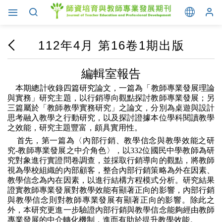
112年4月 第16卷1期出版
編輯室報告
本期總計收錄四篇研究論文，一篇為「教師專業發展理論
與實務」研究主題，以行銷導向觀點探討教師專業發展；另
三篇屬於「教師教學實務研究」之論文，分別為桌遊與設計
思考融入教學之行動研究，以及探討證據本位學科閱讀教學
之效能，研究主題豐富，頗具實用性。
首先
，
第一篇
為
〈內部行銷、教學信念與教學效能之研
究
-
教師專業發展之中介角色〉，以
332
位國民中學教師為研
究對象進行實證問卷調查，並採取行銷導向的觀點，將教師
視為學校組織的內部顧客，整合內部行銷策略為外在因素、
教學信念為內在因素，以進行結構方程模式分析。研究結果
證實教師專業發展對教學效能有顯著正向的影響，內部行銷
與教學信念則對教師專業發展有顯著正向的影響。除此之
外，本研究更進一步驗證內部行銷與教學信念能夠經由教師
專業發展的中介轉化機制，進而有助於提升教學效能。