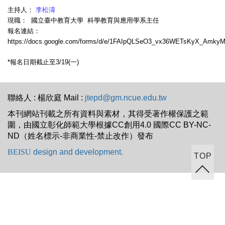
主持人：
李松濤
現職： 國立臺中教育大學 科學教育與應用學系主任
報名連結：
https://docs.google.com/forms/d/e/1FAIpQLSeO3_vx36WETsKyX_Amky
*報名日期截止至3/19(一)
聯絡人 : 楊欣庭 Mail :
jtepd@gm.ncue.edu.tw
本刊網站刊載之所有資料與素材，其得受著作權保護之範
圍，由國立彰化師範大學根據CC創用4.0 國際CC BY-NC-
ND（姓名標示-非商業性-禁止改作）發布
BEISU
design and development.
TOP