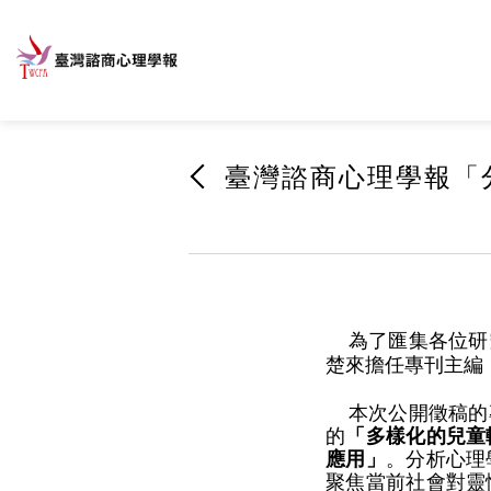
臺灣諮商心理學報「
為了匯集各位研
楚來擔任專刊主編
本次公開徵稿的
的
「多樣化的兒童
應用」
。分析心理
聚焦當前社會對靈