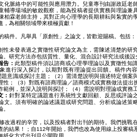
文化脈絡中的可能性與應用潛力。兒童專刊由謝政廷老
童輔導場域的敏銳觀察，能為投稿者提供實務與理論兼
陳柏霖老師主持，其對正向心理學的長期耕耘與紮實的
進，為相關領域帶來積極貢獻！
的稿件。凡舉具「原創性」之論文，皆歡迎賜稿。包括：
創性未發表過之實徵性研究論文為主，需陳述清楚的研
論。研究方法亦包括質性、量化、混合設計研究法或後設
報告
：
此類型稿件須以諮商或心理學理論以及實徵性知
象進行深入探討，以期對既有理論提出回饋。稿件內
問題意識或探討主題；（2）需清楚說明與描述特定個案
理性；（3）對既有諮商理論／諮商模式或實務做法提出
作範例，並深入說明與探討；（4）需說明對理論或實務
文：
針對某特定議題進行系統性文獻回顧、反思或評論
論文。須有明確的論述議題或研究問題、分析或論述策
論。
修改過程的辛苦，以及投稿者對出刊的期待。我們挑戰
查的結果！；自
112
年開始，我們也改為使用線上投審稿
無紙化方式出刊且公開取用。