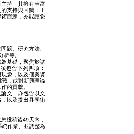
師主持，其擁有豐富
具的支持與回饋；正
學術歷練，亦能讓您
究問題、研究方法、
分析等。
識為基礎，聚焦於諮
容須包含下列四項：
與現象，以及個案資
挑戰，或對新興理論
工作的貢獻。
之論文，亦包含以文
略，以及提出具學術
在您投稿後
49
天內，
系統作業、並調整為