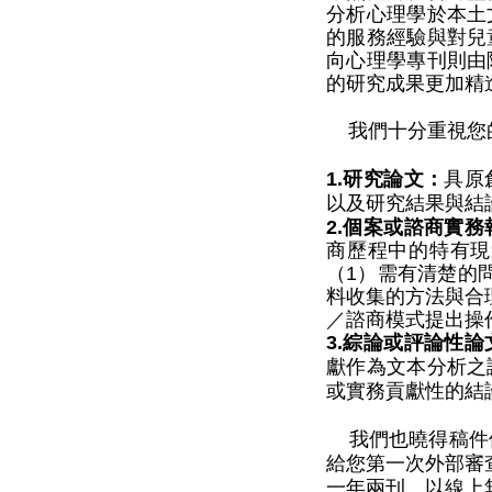
分析心理學於本土
的服務經驗與對兒
向心理學專刊則由
的研究成果更加精
我們十分重視您
1.
研究論文
：
具原
以及研究結果與結
2.
個案或諮商實務
商歷程中的特有現
（1）需有清楚的
料收集的方法與合
／諮商模式提出操
3.
綜論或評論性論
獻作為文本分析之
或實務貢獻性的結
我們也曉得稿件
給您第一次外部審
一年兩刊、以線上