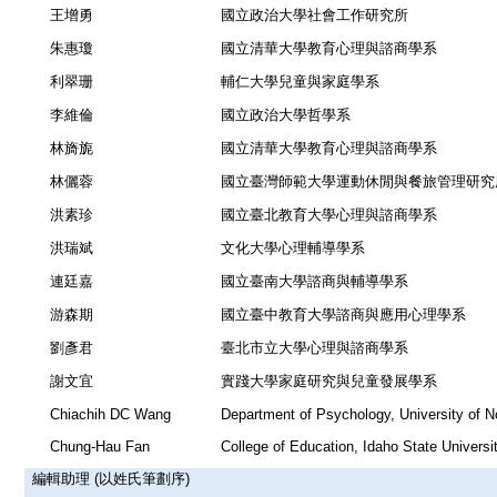
王增勇
國立政治大學社會工作研究所
朱惠瓊
國立清華大學教育心理與諮商學系
利翠珊
輔仁大學兒童與家庭學系
李維倫
國立政治大學哲學系
林旖旎
國立清華大學教育心理與諮商學系
林儷蓉
國立臺灣師範大學運動休閒與餐旅管理研究
洪素珍
國立臺北教育大學心理與諮商學系
洪瑞斌
文化大學心理輔導學系
連廷嘉
國立臺南大學諮商與輔導學系
游森期
國立臺中教育大學諮商與應用心理學系
劉彥君
臺北市立大學心理與諮商學系
謝文宜
實踐大學家庭研究與兒童發展學系
Chiachih DC Wang
Department of Psychology, University of N
Chung-Hau Fan
College of Education, Idaho State Universi
編輯助理
(
以姓氏筆劃序
)