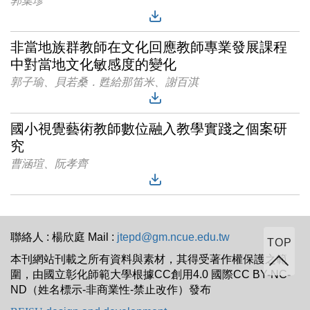
郭葉珍
非當地族群教師在文化回應教師專業發展課程
中對當地文化敏感度的變化
郭子瑜、貝若桑．甦給那笛米、謝百淇
國小視覺藝術教師數位融入教學實踐之個案研
究
曹涵瑄、阮孝齊
聯絡人 : 楊欣庭 Mail :
jtepd@gm.ncue.edu.tw
TOP
本刊網站刊載之所有資料與素材，其得受著作權保護之範
圍，由國立彰化師範大學根據CC創用4.0 國際CC BY-NC-
ND（姓名標示-非商業性-禁止改作）發布