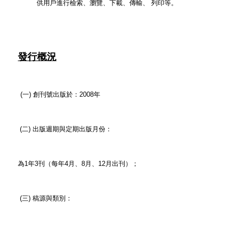
供用戶進行檢索、瀏覽、下載、傳輸、 列印等。
發行概況
(一) 創刊號出版於：2008年
(二) 出版週期與定期出版月份：
為1年3刊（每年4月、8月、12月出刊）；
(三) 稿源與類別：