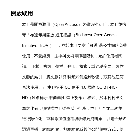
開放取用
本刊是開放取用（Open Access）之學術性期刊；本刊並恪
守「布達佩斯開放 近用提議（Budapest Open Access
Initiative, BOAI）」，亦即本刊文章「可透 過公共網路免費
使用，不受經濟、法律與技術等障礙限制，允許使用者閱
讀、 下載、複製、傳播、列印、檢索，或連結全文、製作
文獻的索引、將文獻以資 料形式傳送到軟體，或其他任何
合法使用。」 本刊採用 CC 創用 4.0 國際 CC BY-NC-
ND（姓名標示-非商業性-禁止改作） 模式。於本刊刊出文
章之作者，須授權本刊從事以下行為：本刊可全文上網並
進行數位化、重製等加值流程後收錄於資料庫，以電子形式
透過單機、網際網 路、無線網路或其他公開傳輸方式，提