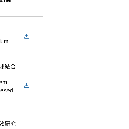
acher
d
ulum
理結合
lem-
based
效研究