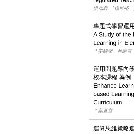
regulated Teac
洪德義 *楊世裕
專題式學習運
A Study of the
Learning in El
＊姜緯珊 詹惠雪
運用問題導向
校本課程 為例
Enhance Learni
based Learnin
Curriculum
＊葉宜宣
運算思維策略