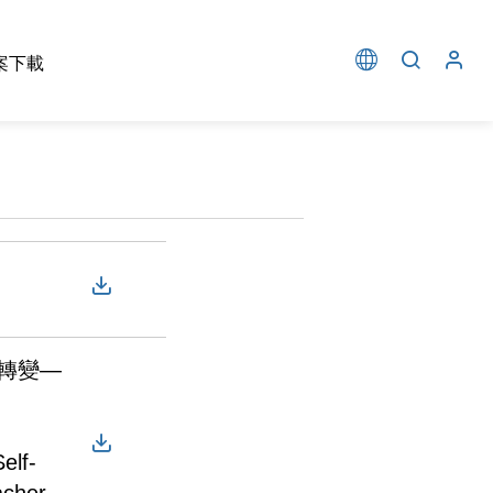
案下載
轉變—
elf-