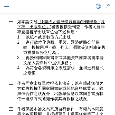
一、如本論文經
社團法人臺灣體育運動管理學會
(
以
下稱「出版單位」
)
審查後接受刊登
，作者同意非
專屬授權予出版單位做下述利用：
1.
以紙本或是數位方式出版；
2.
進行數位化典藏、重製、透過網路公開傳
輸、授權用戶下載、列印、瀏覽等資料庫銷售
或提供服務之行為；
3.
再授權國家圖書館或其他資料庫業者將本論
文納入資料庫中提供服務；
4.
為符合各資料庫之系統需求，並得進行格式
之變更。
二、作者同意出版單位得依其決定，以有償或無償之
方式再授權予國家圖書館或其他資料庫業者。除
無償合作之狀況外，出版單位應以本同意書所載
任一連絡方式通知作者其再授權之狀況。
三、作者保證本論文為其所自行創作，有權為本同意
書之各項授權。且授權著作未侵害任何第三人之