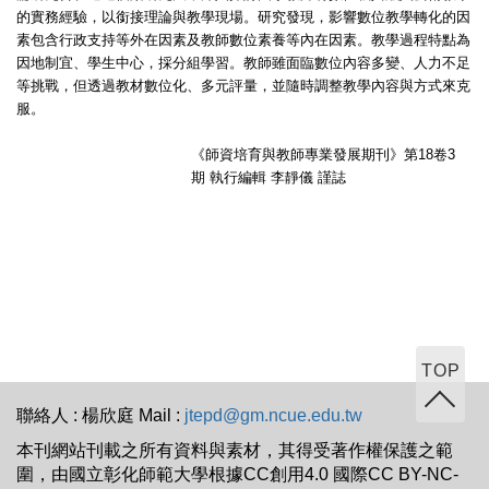
的實務經驗，以銜接理論與教學現場。研究發現，影響數位教學轉化的因
素包含行政支持等外在因素及教師數位素養等內在因素。教學過程特點為
因地制宜、學生中心，採分組學習。教師雖面臨數位內容多變、人力不足
等挑戰，但透過教材數位化、多元評量，並隨時調整教學內容與方式來克
服。
《師資培育與教師專業發展期刊》第
18
卷3
期
執行編輯
李靜儀
謹誌
TOP
聯絡人 : 楊欣庭 Mail :
jtepd@gm.ncue.edu.tw
本刊網站刊載之所有資料與素材，其得受著作權保護之範
圍，由國立彰化師範大學根據CC創用4.0 國際CC BY-NC-