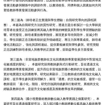
作為中介變項的間接影響路徑，以及校長教學領導在教師自我效能與專業
發展活動參與關係中的調節作用，以釐清校長、同儕和個人因素如何共同
塑造教師專業發展活動參與行為。
第二篇為〈師培者正念實踐與學生體驗：自我研究導向的課程調
整〉。本篇為自我研究方法的質性研究，透過主題分析探討一位大學師資
培育者在接受正念訓練並將其融入教學後的轉變及其對學生學習體驗的影
響。研究發現，師培者重拾教學熱情，展現更多等待與陪伴，並減少對
立。學生回饋正念活動有助於提升情緒穩定、專注力與專業成長。師培者
優化活動設計， 強化與課程連結、提供重複練習與彈性參與。研究突顯
正念訓練對師培者個人與教學的正面影 響，並助益學生多方面發展。
第三篇為〈非當地族群教師在文化回應教師專業發展課程中對當地文
化敏感度的變化〉。 本篇研究採用教師參與式行動研究，旨在透過文化
回應教師專業發展課程，提升四位非當地族群國小教師的文化敏感度，以
更好地實踐文化回應教學。研究結果顯示，三位教師成功將當地文化融入
課程，提升學生參與度與理解力，展現「適應」的文化敏感度。儘管一位
教師退回 「最小化」階段，研究仍強調持續參與行動研究、累積跨文化
經驗及教師合作，是提升文化敏感度及推動教學改革的關鍵。
第四篇為〈國小視覺藝術教師數位融入教學實踐之個案研究〉。本
篇研究旨在透過個案研究法，深入探討國小教師將數位載具融入藝術教學