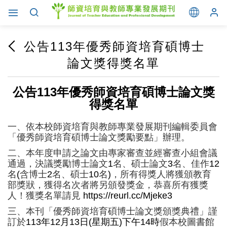
公告113年優秀師資培育碩博士
論文獎得獎名單
113
公告
年優秀師資培育碩博士論文獎
得獎名單
一、依本校師資培育與教師專業發展期刊編輯委員會
「優秀師資培育碩博士論文獎勵要點」辦理。
二、本年度申請之論文由專家審查並經審查小組會議
通過，決議獎勵博士論文
1
名、碩士論文
3
名、佳作
12
名
(
含博士
2
名、碩士
10
名
)
，所有得獎人將獲頒教育
部獎狀，獲得名次者將另頒發獎金，恭喜所有獲獎
人！獲獎名單請見
https://reurl.cc/Mjeke3
三、本刊
「優秀師資培育碩博士論文獎頒獎典禮」
謹
訂於
113
年
12
月
13
日
(
星期五
)
下午
14
時
假本校圖書館