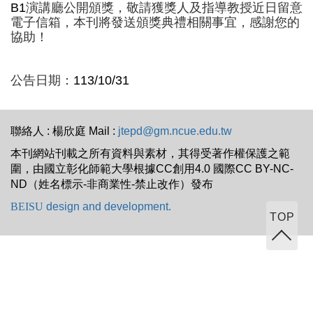
B1
演講廳公開頒獎，敬請獲獎人及指導教授近日留意
電子信箱，本刊將發送頒獎典禮相關事宜，感謝您的
協助！
公告日期：
113/10/31
聯絡人 : 楊欣庭 Mail :
jtepd@gm.ncue.edu.tw
本刊網站刊載之所有資料與素材，其得受著作權保護之範
圍，由國立彰化師範大學根據CC創用4.0 國際CC BY-NC-
ND（姓名標示-非商業性-禁止改作）發布
BEISU
design and development.
TOP