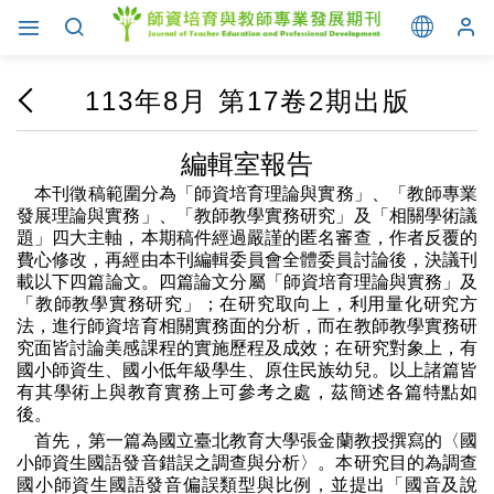
113年8月 第17卷2期出版
編輯室報告
本刊徵稿範圍分為「師資培育理論與實務」、「教師專業
發展理論與實務」、「教師教學實務研究」及「相關學術議
題」四大主軸，本期稿件經過嚴謹的匿名審查，作者反覆的
費心修改，再經由本刊編輯委員會全體委員討論後，決議刊
載以下四篇論文。四篇論文分屬「
師資培育理論與實務
」及
「教師教學實務研究」；在研究取向上，利用量化研究方
法，進行師資培育相關實務面的分析，而在教師教學實務研
究面皆討論美感課程的實施歷程及成效；在研究對象上，有
國小師資生、國小低年級學生、原住民族幼兒。以上諸篇皆
有其學術上與教育實務上可參考之處，茲簡述各篇特點如
後。
首先
，
第一篇
為
國立臺北教育大學張金蘭教授撰寫的〈國
小師資生國語發音錯誤之調查與分析〉。本研究目的為調查
國小師資生國語發音偏誤類型與比例，並提出「國音及說