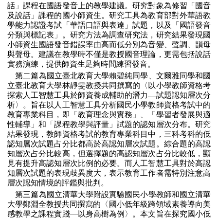
話」課程在國語發音上的教學建議。研究對象為修習「國音
及說話」課程的國小師資生。研究工具為教育部對外華語教
學能力認證考試「華語口語與表達」試題，以及「國語發音
分類與標記表」。研究方法為調查研究法，研究結果發現國
小師資生國語發音錯誤率由高而低分別為音變、聲調、韻母
與聲母。建議在教學時不僅是教授國音理論，更需包括說話
實務演練，提供師資生足夠時間練習發音。
第二篇為國立臺北教育大學賴碧純同學、文爾雅同學和國
立臺北教育大學林靜雯教授共同撰寫
的〈以小學教師資格考
探索人工智慧工具於師資養成輔助的潛力—試題認知層次分
析〉。旨在以人工智慧工具分析國民小學教師資格考試中的
教育專業科目，即「教育理念與實務」、「學習者發展與適
性輔導」和「課程教學與評量」試題的認知層次分布。研究
結果發現，教師資格考試的教育專業科目中，三科考科的低
認知層次試題占分比都高於高認知層次試題。綜合題的高認
知層次占分比較高，但選擇題的高認知層次占分比較低，顯
見有提升高認知層次比例的必要。而人工智慧工具對於高認
知層次試題的表現歧異度大，表示教育工作者需特別注意高
層次認知情境的評鑑與批判。
第三篇為國立清華大學附設實驗國民小學教師和國立清華
大學
鄭淵全教授共同撰寫
的〈國小低年級跨領域素養導向美
感教學之課程實踐—以身高樹為例〉。本文旨在探究國小低