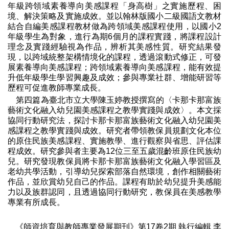
年級跨領域素養導向美感課程「身高樹」之實施歷程、困
境、解決策略及實施成效。並以翰林版國小二級國語文教材
結合自編美感課程教材做為跨領域美感課程使用，以國小
2
年級學生為對象，進行為期
6
個月的課程實踐，將課程設計
理念及實踐經驗視為作品，辨析其美感性質。研究結果發
現，以跨域統整架構情境化的課程，透過滾動式修正，可發
展素養導向美感課程；跨領域素養導向美感課程，能有效提
升低年級學生學習興趣及成效；參與專業社群、增能研習等
歷程可促進教師專業成長。
第四篇為臺北市立大學陳玉婷教授撰寫的〈卡那卡那富族
藝術文化融入幼兒園美感課程之教學實踐與成效〉。本文採
協同行動研究法，探討卡那卡那富族藝術文化融入幼兒園美
感課程之教學實踐與成效。研究者帶領教保員規劃文化本位
的原住民族美感課程、實施教學、進行觀察與省思、評估課
程成效。研究參與者主要為
12
位三至五歲混齡班原住民族幼
兒。研究發現教保員將卡那卡那富族藝術文化融入學習區及
老幼共學活動，引導幼兒探索部落自然環境，創作相關藝術
作品，並欣賞幼兒自己的作品。課程有助於幼兒提升美感能
力以及族群認同，且透過協同行動研究，教保員在美感教學
專業有所成長。
《師資培育與教師專業發展期刊》第
17
卷
2
期
執行編輯
李