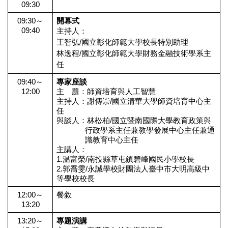
09:30
09:30～
開幕式
09:40
主持人：
王智弘/國立彰化師範大學
校長特別助理
林逸程/國立彰化師範大學財務金融技術學系主
任
09:40～
專家座談
12:00
主 題：師資培育與人工智慧
主持人：謝傳崇/國立清華大學師
資
培
育
中心主
任
與談人：林松柏/國立暨南國際大學教育政策與
行政學系主任兼教學發展中心主任兼通
識教育中心主任
主講人：
1.温富榮/南投縣草屯鎮碧峰國民小學校長
2.郭喬雯/永誠學校財團法人臺中市大明高級中
等學校校長
12:00～
餐敘
13:20
13:20～
專題演講