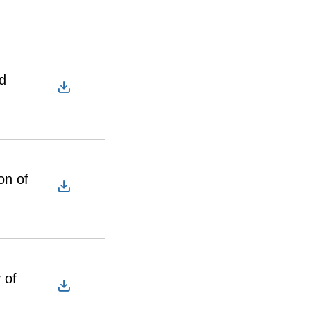
d
on of
 of