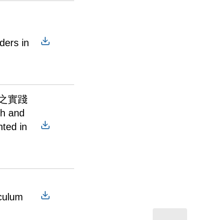
ders in
之實踐
th and
nted in
iculum