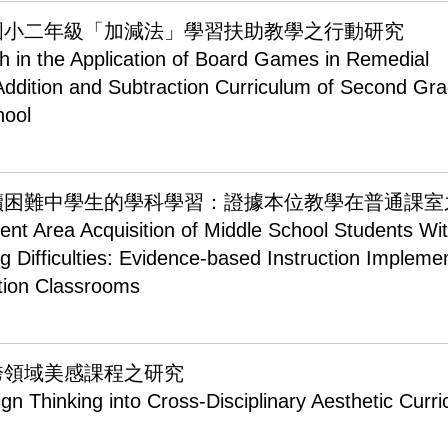
國小二年級「加減法」學習扶助教學之行動研究
h in the Application of Board Games in Remedial
 Addition and Subtraction Curriculum of Second Gra
hool
讀困難中學生的學科學習：證據本位教學在普通課室
ent Area Acquisition of Middle School Students Wi
 Difficulties: Evidence-based Instruction Impleme
tion Classrooms
跨領域美感課程之研究
gn Thinking into Cross-Disciplinary Aesthetic Curr