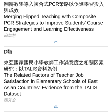
翻轉教學導入複合式PCR策略以促進學習投入
與成效
Merging Flipped Teaching with Composite
PCR Strategies to Improve Students’ Course
Engagement and Learning Effectiveness
邱華慧
D類
東亞國家國民小學教師工作滿意度之相關因素
研究：以TALIS資料為例
The Related Factors of Teacher Job
Satisfaction in Elementary Schools of East
Asian Countries: Evidence from the TALIS
Dataset
張芳全