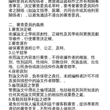
編輯委員若為投稿者，應迴避該篇稿件之所有相關審
查事宜。決定審查委員名單時，要考量審查委員與作
者之關係（如論文指導、親屬、共同合作或其他利害
關係者），以避免邀請不適合的審查委員。
二、審查委員的義務
1.審查決定權
依據論文之學術原創性、正確性及其學術與實務貢獻
等條件，行使審查決定權。
2.審查運作
確保審查過程公平、公正、及時。
3.公平競爭
依照論文內容進行審查，不得依據作者的種族、性
別、性別認同、性傾向、宗教信仰、民族血統、出生
地、公民身份或政治信仰作為審查標準。
4.保密原則
對論文內容，負有保密之責任。未經編輯者許可不得
直接與猜想中的論文作者聯繫。。
5.倫理議題之警覺
警覺論文中潛在之倫理議題，包括檢視其與所知道的
任何其他論文間實質上的相似性或重疊之處。
6.客觀與競爭利益之標準
避免任何個人偏見或利益干擾客觀審查，提供專業而
適切的審查意見，不對作者個人做批評。