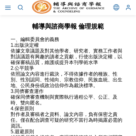
輔導與諮商學報 倫理規範
一、編輯委員會的義務
1.出版決定權
依據文章議題及對其他學者、研究者、實務工作者與
對該議題有興趣的讀者之貢獻，行使出版決定權，以
確保審稿品質，維護或提升本刊學術水準
2.公平競爭
依照論文內容進行裁決，不得依據作者的種族、性
別、性別認同、性傾向、宗教信仰、民族血統、出生
地、公民身份或政治信仰作為裁決標準。
3.同儕審查運作
確保同儕審查機制與實際執行過程公平、公正、及
時、雙向匿名。
4.保密原則
對作者及審稿者之資料、論文內容，負有保密之責
任。僅在配合調查可疑的研究不當行為時揭露必需的
資訊。
5.迴避原則