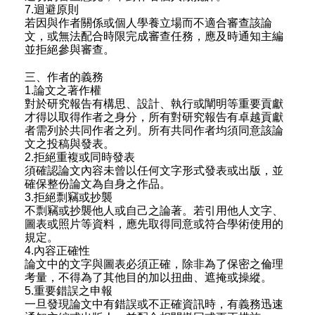
7.迴避原則
若因與作者關係或個人學養立場而不適合審查該論
文，或無法配合時限完成審查任務，應及時通知主編
並拒絕參與審查。
三、作者的義務
1.論文之著作權
對於研究報告有構思、設計、執行或闡明等重要貢獻
才得以取得作者之身分，所有對研究報告有卓越貢獻
者需列於共同作者之列。
所有共同作者均須同意該論
文之投稿與發表。
2.拒絕重複或同時發表
須確認論文內容未曾以任何文字形式發表或出版，並
確保整份論文為自身之作品。
3.拒絕剽竊或抄襲
不剽竊或抄襲他人或自己之論著。若引用他人文字、
圖表或照片等資料，應先取得同意或符合學術使用的
規定。
4.內容正確性
論文中的文字與圖表必須正確，除非為了保密之倫理
考量，不得為了其他目的加以扭曲、遮掩或操縱。
5.重要錯誤之申報 
一旦發現論文中有錯誤或不正確資訊時，有義務迅速