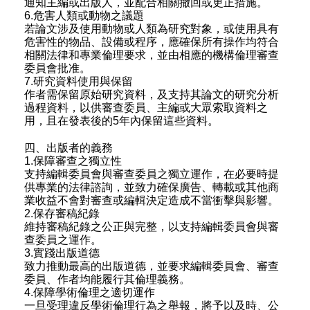
通知主編或出版人，並配合相關撤回或更正措施。
6.危害人類或動物之議題
若論文涉及使用動物或人類為研究對象，或使用具有
危害性的物品、設備或程序，應確保所有操作均符合
相關法律和專業倫理要求，並由相應的機構倫理審查
委員會批准。
7.研究資料使用與保留
作者需保留原始研究資料，及支持其論文的研究分析
過程資料，以供審查委員、主編或大眾索取資料之
用，且在發表後的5年內保留這些資料。
四、出版者的義務
1.保障審查之獨立性
支持編輯委員會與審查委員之獨立運作，在必要時提
供專業的法律諮詢，並致力確保廣告、轉載或其他商
業收益不會對審查或編輯決定造成不當衝擊與影響。
2.保存審稿紀錄
維持審稿紀錄之公正與完整，以支持編輯委員會與審
查委員之運作。
3.實踐出版道德
致力推動最高的出版道德，並要求編輯委員會、審查
委員、作者均能履行其倫理義務。
4.保障學術倫理之適切運作
一旦受理違反學術倫理行為之舉報，將予以及時、公