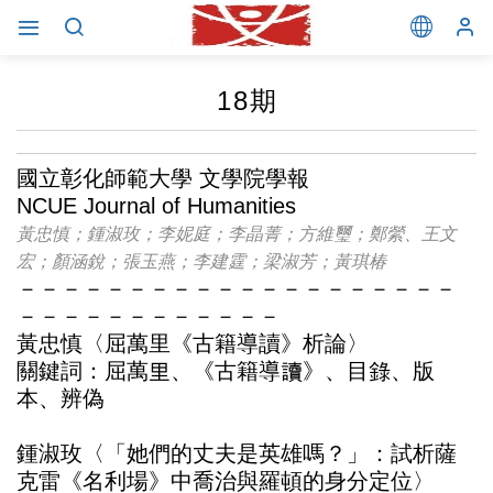
18期
國立彰化師範大學 文學院學報
NCUE Journal of Humanities
黃忠慎；鍾淑玫；李妮庭；李晶菁；方維璽；鄭縈、王文
宏；顏涵銳；張玉燕；李建霆；梁淑芳；黃琪椿
－－－－－－－－－－－－－－－－－－－－
－－－－－－－－－－－－
黃忠慎〈屈萬里《古籍導讀》析論〉
關鍵詞：屈萬里、《古籍導讀》、目錄、版
本、辨偽
鍾淑玫〈「她們的丈夫是英雄嗎？」：試析薩
克雷《名利場》中喬治與羅頓的身分定位〉