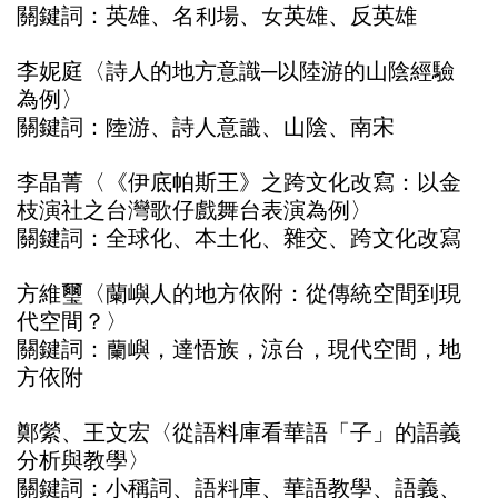
關鍵詞：英雄、名利場、女英雄、反英雄
李妮庭〈詩人的地方意識─以陸游的山陰經驗
為例〉
關鍵詞：陸游、詩人意識、山陰、南宋
李晶菁〈《伊底帕斯王》之跨文化改寫：以金
枝演社之台灣歌仔戲舞台表演為例〉
關鍵詞：全球化、本土化、雜交、跨文化改寫
方維璽〈蘭嶼人的地方依附：從傳統空間到現
代空間？〉
關鍵詞：蘭嶼，達悟族，涼台，現代空間，地
方依附
鄭縈、王文宏〈從語料庫看華語「子」的語義
分析與教學〉
關鍵詞：小稱詞、語料庫、華語教學、語義、