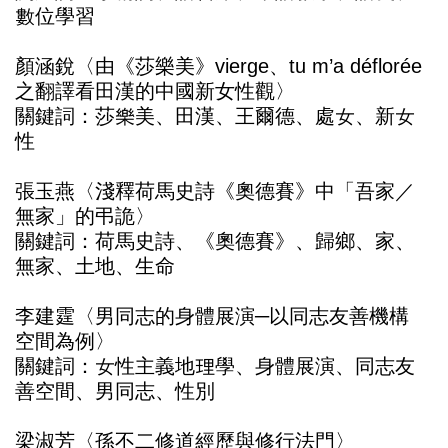
數位學習
顏涵銳〈由《莎樂美》vierge、tu m’a déflorée
之翻譯看田漢的中國新女性觀〉
關鍵詞：莎樂美、田漢、王爾德、處女、新女
性
張玉燕〈淺釋荷馬史詩《奧德賽》中「吾家／
無家」的弔詭〉
關鍵詞：荷馬史詩、《奧德賽》、歸鄉、家、
無家、土地、生命
李建霆〈男同志的身體展演─以同志友善機構
空間為例〉
關鍵詞：女性主義地理學、身體展演、同志友
善空間、男同志、性別
梁淑芳〈孫不二修道經歷與修行法門〉