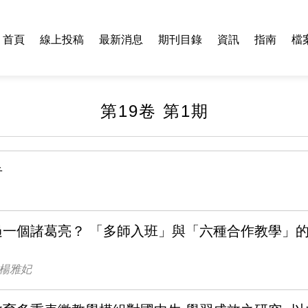
首頁
線上投稿
最新消息
期刊目錄
資訊
指南
檔
第19卷 第1期
告
過一個諸葛亮？ 「多師入班」與「六種合作教學」
、楊雅妃