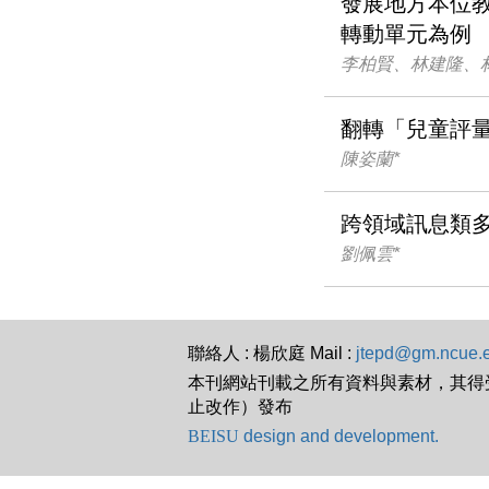
發展地方本位教
轉動單元為例
李柏賢、林建隆、
翻轉「兒童評
陳姿蘭*
跨領域訊息類
劉佩雲*
聯絡人 : 楊欣庭 Mail :
jtepd@gm.ncue.
本刊網站刊載之所有資料與素材，其得受著
止改作）發布
BEISU
design and development.