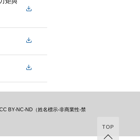
力矩與
BY-NC-ND（姓名標示-非商業性-禁
TOP