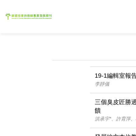
19-1編輯室報
李靜儀
三個臭皮匠勝
饋
洪承宇*、許育萍