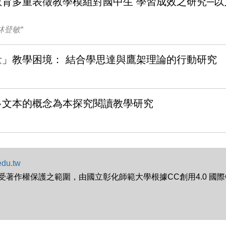
育多重表徵教學模組對國中生 學習成效之研究─以
林登敏*
量」教學困境： 結合學思達與鷹架理論的行動研究
多文本的概念為本探究閱讀教學研究
edu.tw
作權保護之範圍，由國立彰化師範大學根據CC創用4.0 國際CC 